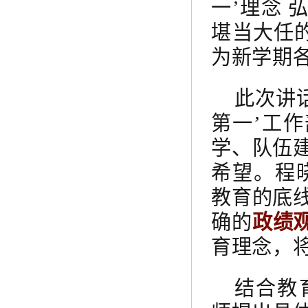
一’理念 
堪当大任
为新学期
此次讲话
第一’工
学、队伍
希望。程
教育的底
确的
政绩
育理念，
结合教