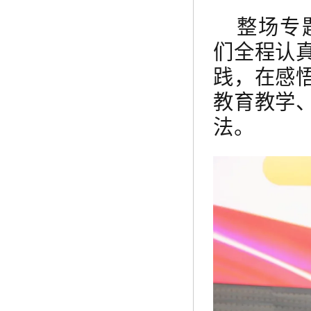
整场专
们全程认
践，在感
教育教学
法。