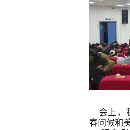
会上，
春问候和美