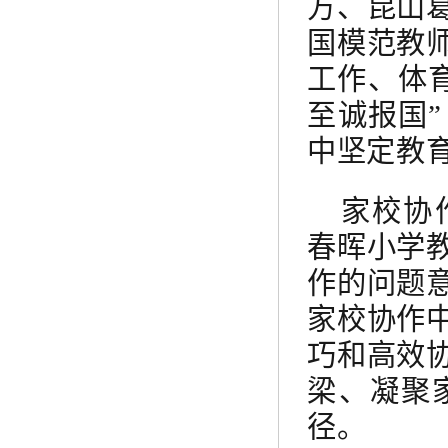
方、昆山
国模范教
工作、体
至诚报国
中坚定教
家校协
春晖小学
作的问题
家校协作
巧和高效
梁、凝聚
径。